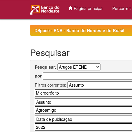
Página principal
Percorrer
Skip
navigation
DSpace - BNB - Banco do Nordeste do Brasil
Pesquisar
Pesquisar:
por
Filtros correntes: