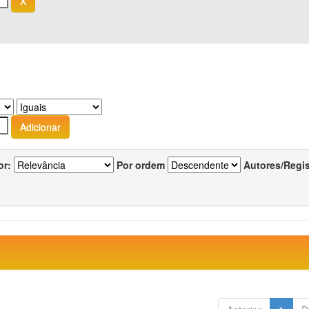
or:
Por ordem
Autores/Regi