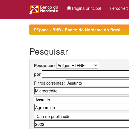
Página principal
Percorrer
Skip
navigation
DSpace - BNB - Banco do Nordeste do Brasil
Pesquisar
Pesquisar:
por
Filtros correntes: