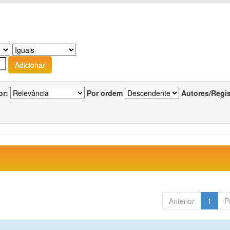
or:
Por ordem
Autores/Regi
Anterior
1
P