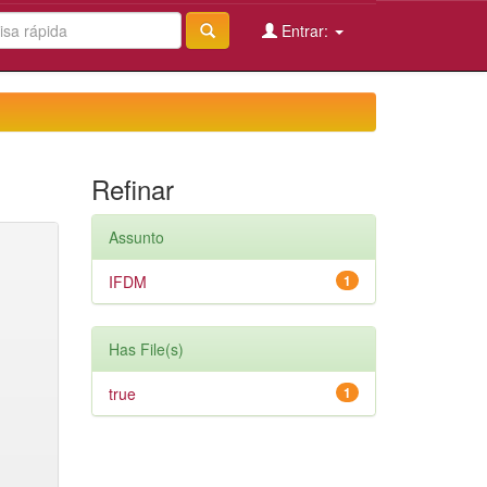
Entrar:
Refinar
Assunto
IFDM
1
Has File(s)
true
1