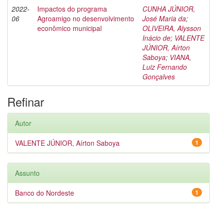
2022-
Impactos do programa
CUNHA JÚNIOR,
06
Agroamigo no desenvolvimento
José Maria da
;
econômico municipal
OLIVEIRA, Alysson
Inácio de
;
VALENTE
JÚNIOR, Aírton
Saboya
;
VIANA,
Luiz Fernando
Gonçalves
Refinar
Autor
VALENTE JÚNIOR, Aírton Saboya
1
Assunto
Banco do Nordeste
1