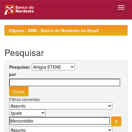
Skip
navigation
DSpace - BNB - Banco do Nordeste do Brasil
Pesquisar
Pesquisar:
por
Filtros correntes: