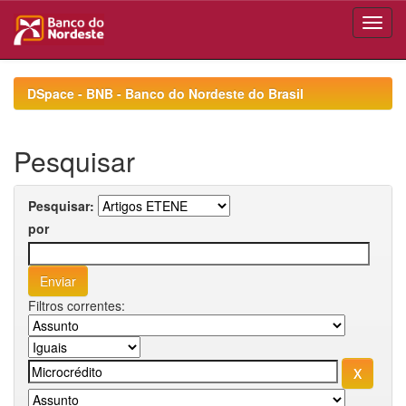
Skip
navigation
DSpace - BNB - Banco do Nordeste do Brasil
Pesquisar
Pesquisar:
por
Filtros correntes: