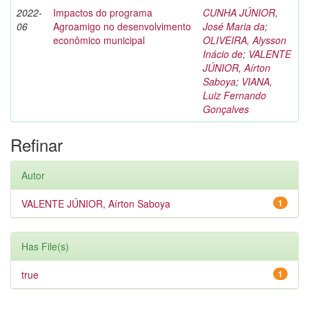
2022-
Impactos do programa
CUNHA JÚNIOR,
06
Agroamigo no desenvolvimento
José Maria da
;
econômico municipal
OLIVEIRA, Alysson
Inácio de
;
VALENTE
JÚNIOR, Aírton
Saboya
;
VIANA,
Luiz Fernando
Gonçalves
Refinar
Autor
VALENTE JÚNIOR, Aírton Saboya
1
Has File(s)
true
1