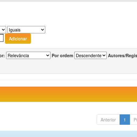
or:
Por ordem
Autores/Regi
Anterior
1
P