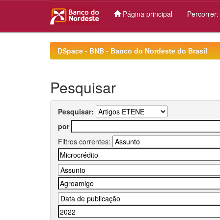
Página principal
Percorrer
Skip
navigation
DSpace - BNB - Banco do Nordeste do Brasil
Pesquisar
Pesquisar:
por
Filtros correntes: