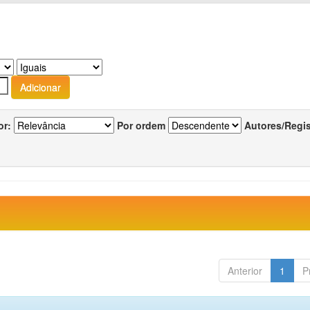
or:
Por ordem
Autores/Regi
Anterior
1
P