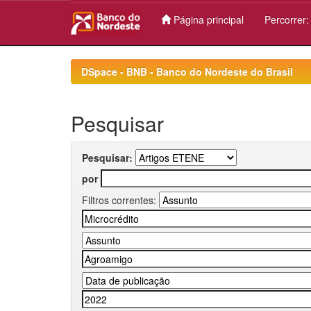
Página principal
Percorrer
Skip
navigation
DSpace - BNB - Banco do Nordeste do Brasil
Pesquisar
Pesquisar:
por
Filtros correntes: