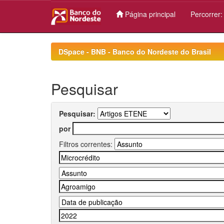
Página principal
Percorrer
Skip
navigation
DSpace - BNB - Banco do Nordeste do Brasil
Pesquisar
Pesquisar:
por
Filtros correntes: