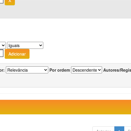
or:
Por ordem
Autores/Regi