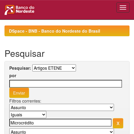
Skip
navigation
DSpace - BNB - Banco do Nordeste do Brasil
Pesquisar
Pesquisar:
por
Filtros correntes: