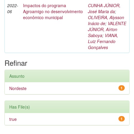
2022-
Impactos do programa
CUNHA JÚNIOR,
06
Agroamigo no desenvolvimento
José Maria da
;
econômico municipal
OLIVEIRA, Alysson
Inácio de
;
VALENTE
JÚNIOR, Aírton
Saboya
;
VIANA,
Luiz Fernando
Gonçalves
Refinar
Assunto
Nordeste
1
Has File(s)
true
1