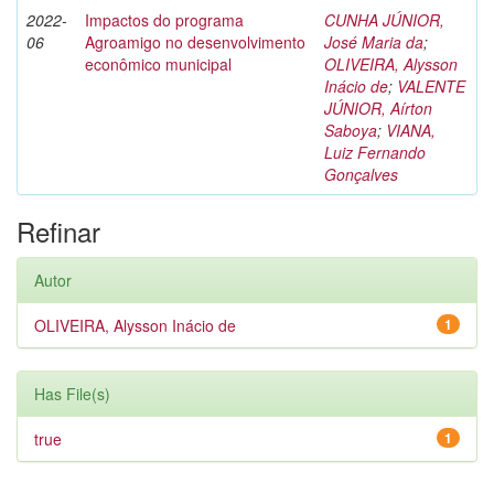
2022-
Impactos do programa
CUNHA JÚNIOR,
06
Agroamigo no desenvolvimento
José Maria da
;
econômico municipal
OLIVEIRA, Alysson
Inácio de
;
VALENTE
JÚNIOR, Aírton
Saboya
;
VIANA,
Luiz Fernando
Gonçalves
Refinar
Autor
OLIVEIRA, Alysson Inácio de
1
Has File(s)
true
1