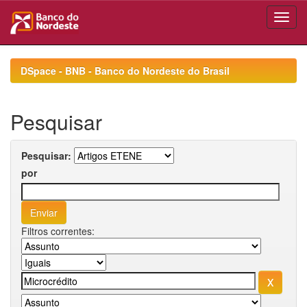
Skip
navigation
DSpace - BNB - Banco do Nordeste do Brasil
Pesquisar
Pesquisar:
por
Filtros correntes: