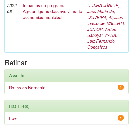
2022-
Impactos do programa
CUNHA JÚNIOR,
06
Agroamigo no desenvolvimento
José Maria da
;
econômico municipal
OLIVEIRA, Alysson
Inácio de
;
VALENTE
JÚNIOR, Aírton
Saboya
;
VIANA,
Luiz Fernando
Gonçalves
Refinar
Assunto
Banco do Nordeste
1
Has File(s)
true
1