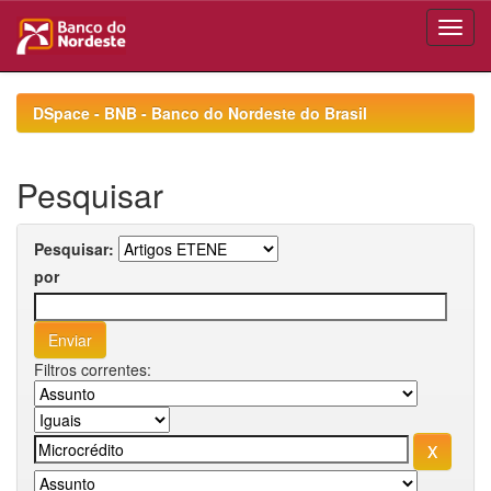
Skip
navigation
DSpace - BNB - Banco do Nordeste do Brasil
Pesquisar
Pesquisar:
por
Filtros correntes: