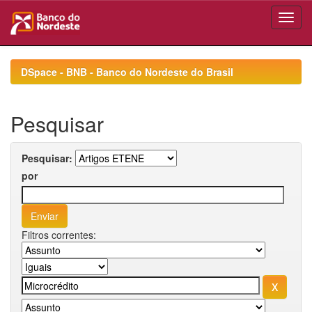
Skip
navigation
DSpace - BNB - Banco do Nordeste do Brasil
Pesquisar
Pesquisar:
por
Filtros correntes: