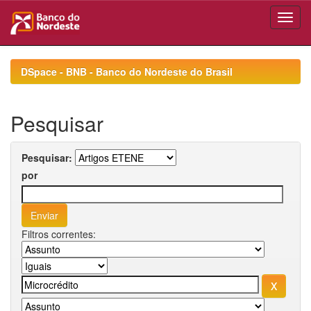
Skip
navigation
DSpace - BNB - Banco do Nordeste do Brasil
Pesquisar
Pesquisar:
por
Filtros correntes: