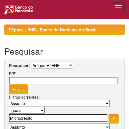
Skip
navigation
DSpace - BNB - Banco do Nordeste do Brasil
Pesquisar
Pesquisar:
por
Filtros correntes: