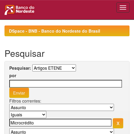
Skip
navigation
DSpace - BNB - Banco do Nordeste do Brasil
Pesquisar
Pesquisar:
por
Filtros correntes: