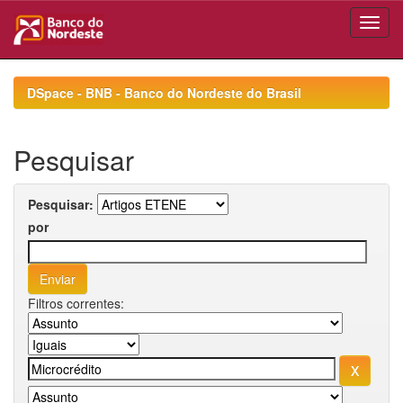
Skip
navigation
DSpace - BNB - Banco do Nordeste do Brasil
Pesquisar
Pesquisar:
por
Filtros correntes: