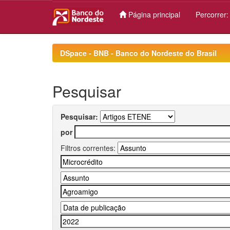
Página principal
Percorrer
Skip
navigation
DSpace - BNB - Banco do Nordeste do Brasil
Pesquisar
Pesquisar:
por
Filtros correntes: