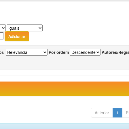
or:
Por ordem
Autores/Regi
Anterior
1
P