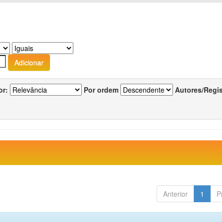
or:
Por ordem
Autores/Regi
Anterior
1
P