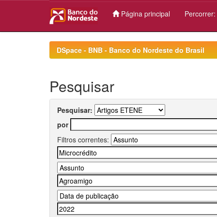
Página principal
Percorrer
Skip
navigation
DSpace - BNB - Banco do Nordeste do Brasil
Pesquisar
Pesquisar:
por
Filtros correntes: