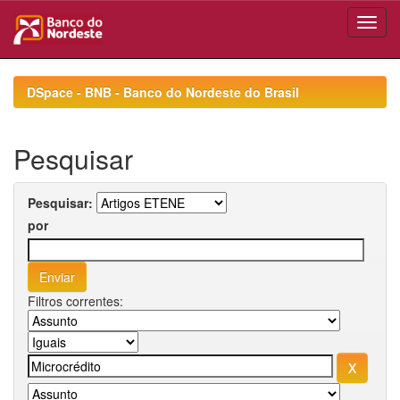
Skip
navigation
DSpace - BNB - Banco do Nordeste do Brasil
Pesquisar
Pesquisar:
por
Filtros correntes: