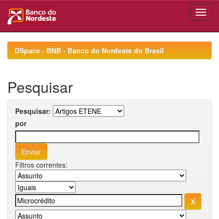
Skip
navigation
DSpace - BNB - Banco do Nordeste do Brasil
Pesquisar
Pesquisar:
por
Filtros correntes: