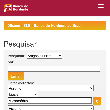
Skip
navigation
DSpace - BNB - Banco do Nordeste do Brasil
Pesquisar
Pesquisar:
por
Filtros correntes: