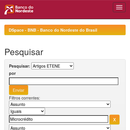
Skip
navigation
DSpace - BNB - Banco do Nordeste do Brasil
Pesquisar
Pesquisar:
por
Filtros correntes: