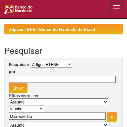
Skip
navigation
DSpace - BNB - Banco do Nordeste do Brasil
Pesquisar
Pesquisar:
por
Filtros correntes: