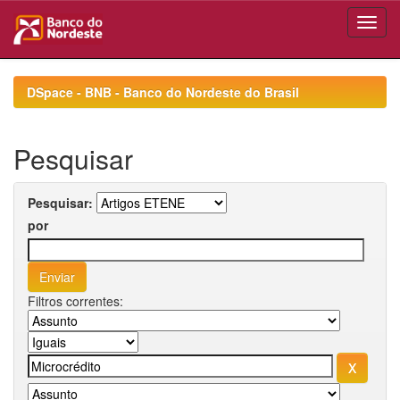
Skip
navigation
DSpace - BNB - Banco do Nordeste do Brasil
Pesquisar
Pesquisar:
por
Filtros correntes: