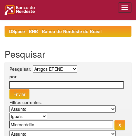
Skip
navigation
DSpace - BNB - Banco do Nordeste do Brasil
Pesquisar
Pesquisar:
por
Filtros correntes: