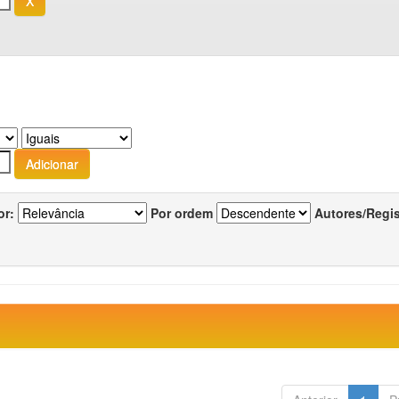
or:
Por ordem
Autores/Regi