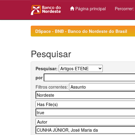
Página principal
Percorrer
Skip
navigation
DSpace - BNB - Banco do Nordeste do Brasil
Pesquisar
Pesquisar:
por
Filtros correntes: