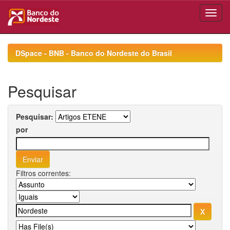
Skip
navigation
DSpace - BNB - Banco do Nordeste do Brasil
Pesquisar
Pesquisar:
por
Filtros correntes: