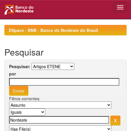
Skip
navigation
DSpace - BNB - Banco do Nordeste do Brasil
Pesquisar
Pesquisar:
por
Filtros correntes: