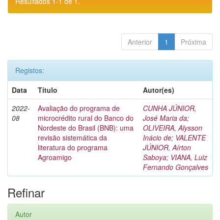
Resultados 1-1 de 1.
Anterior
1
Próxima
Registos:
Data
Título
Autor(es)
2022-
Avaliação do programa de
CUNHA JÚNIOR,
08
microcrédito rural do Banco do
José Maria da
;
Nordeste do Brasil (BNB): uma
OLIVEIRA, Alysson
revisão sistemática da
Inácio de
;
VALENTE
literatura do programa
JÚNIOR, Aírton
Agroamigo
Saboya
;
VIANA, Luiz
Fernando Gonçalves
Refinar
Autor