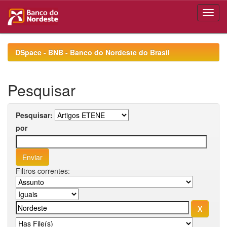
Skip
navigation
DSpace - BNB - Banco do Nordeste do Brasil
Pesquisar
Pesquisar:
por
Filtros correntes: