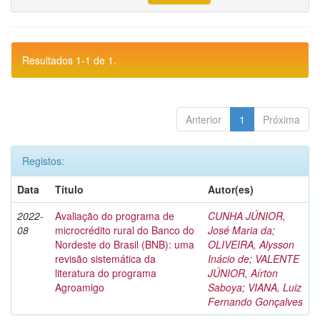
Resultados 1-1 de 1.
Anterior
1
Próxima
Registos:
Data
Título
Autor(es)
2022-
Avaliação do programa de
CUNHA JÚNIOR,
08
microcrédito rural do Banco do
José Maria da
;
Nordeste do Brasil (BNB): uma
OLIVEIRA, Alysson
revisão sistemática da
Inácio de
;
VALENTE
literatura do programa
JÚNIOR, Aírton
Agroamigo
Saboya
;
VIANA, Luiz
Fernando Gonçalves