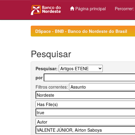
Página principal
Percorrer
Skip
navigation
DSpace - BNB - Banco do Nordeste do Brasil
Pesquisar
Pesquisar:
por
Filtros correntes: