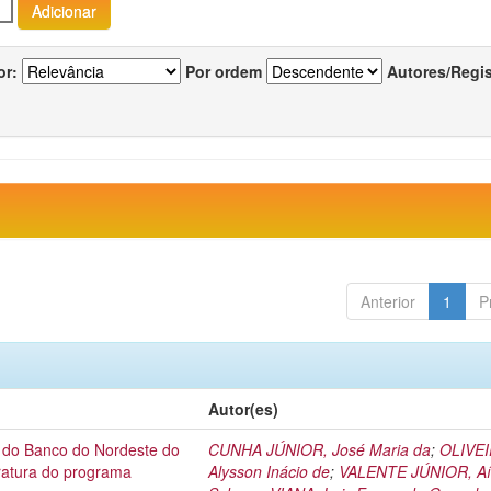
or:
Por ordem
Autores/Regi
Anterior
1
P
Autor(es)
l do Banco do Nordeste do
CUNHA JÚNIOR, José Maria da
;
OLIVEI
eratura do programa
Alysson Inácio de
;
VALENTE JÚNIOR, Aí