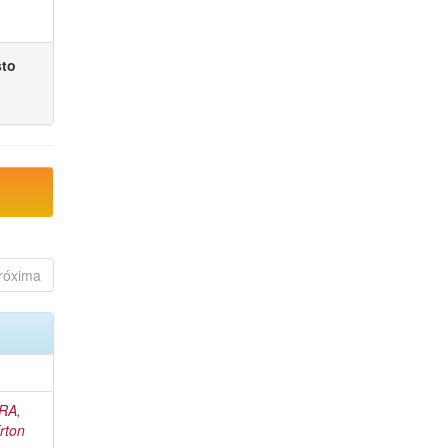
sto
róxima
RA,
rton