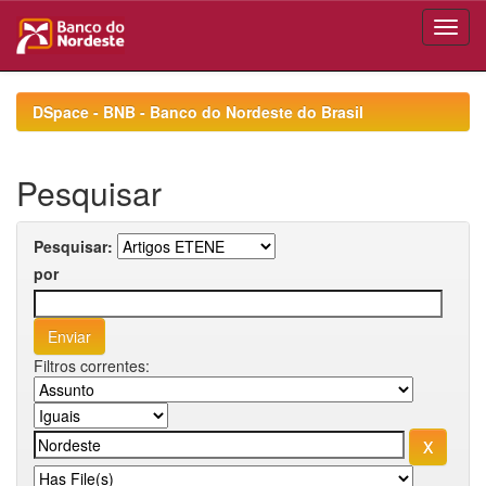
Skip
navigation
DSpace - BNB - Banco do Nordeste do Brasil
Pesquisar
Pesquisar:
por
Filtros correntes: