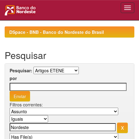
Skip
navigation
DSpace - BNB - Banco do Nordeste do Brasil
Pesquisar
Pesquisar:
por
Filtros correntes: