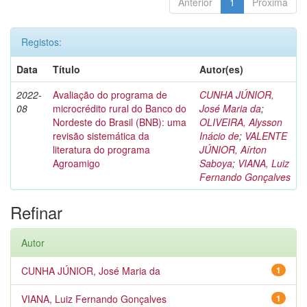
Anterior
1
Próxima
Registos:
Data
Título
Autor(es)
2022-
Avaliação do programa de
CUNHA JÚNIOR,
08
microcrédito rural do Banco do
José Maria da
;
Nordeste do Brasil (BNB): uma
OLIVEIRA, Alysson
revisão sistemática da
Inácio de
;
VALENTE
literatura do programa
JÚNIOR, Aírton
Agroamigo
Saboya
;
VIANA, Luiz
Fernando Gonçalves
Refinar
Autor
CUNHA JÚNIOR, José Maria da
1
VIANA, Luiz Fernando Gonçalves
1