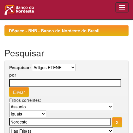
Skip
navigation
DSpace - BNB - Banco do Nordeste do Brasil
Pesquisar
Pesquisar:
por
Filtros correntes: