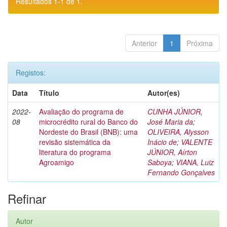
Resultados 1-1 de 1.
Anterior
1
Próxima
Registos:
Data
Título
Autor(es)
2022-
Avaliação do programa de
CUNHA JÚNIOR,
08
microcrédito rural do Banco do
José Maria da
;
Nordeste do Brasil (BNB): uma
OLIVEIRA, Alysson
revisão sistemática da
Inácio de
;
VALENTE
literatura do programa
JÚNIOR, Aírton
Agroamigo
Saboya
;
VIANA, Luiz
Fernando Gonçalves
Refinar
Autor