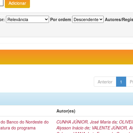
or:
Por ordem
Autores/Regi
Anterior
1
P
Autor(es)
l do Banco do Nordeste do
CUNHA JÚNIOR, José Maria da
;
OLIVEI
eratura do programa
Alysson Inácio de
;
VALENTE JÚNIOR, Aí