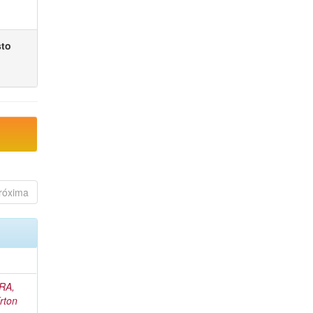
sto
róxima
RA,
rton