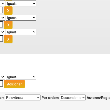
or:
Por ordem
Autores/Regi