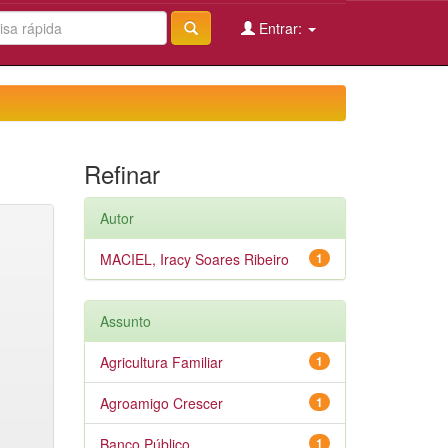
Entrar:
Refinar
Autor
MACIEL, Iracy Soares Ribeiro
1
Assunto
Agricultura Familiar
1
Agroamigo Crescer
1
Banco Público
1