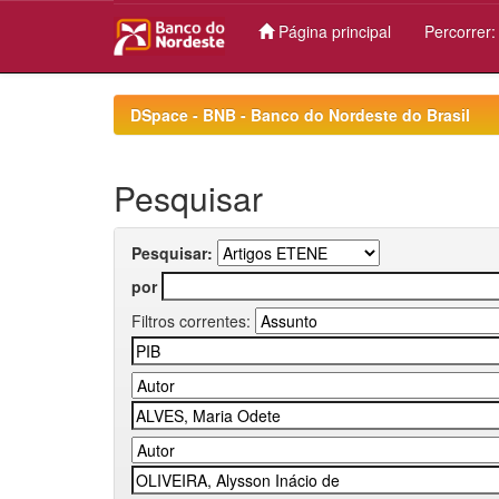
Página principal
Percorrer
Skip
navigation
DSpace - BNB - Banco do Nordeste do Brasil
Pesquisar
Pesquisar:
por
Filtros correntes: