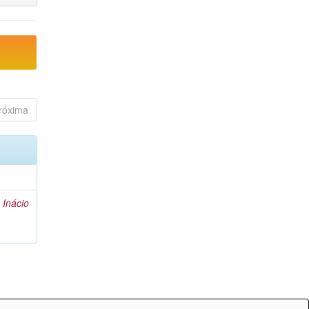
róxima
 Inácio