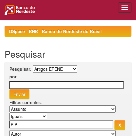
Skip
navigation
DSpace - BNB - Banco do Nordeste do Brasil
Pesquisar
Pesquisar:
por
Filtros correntes: