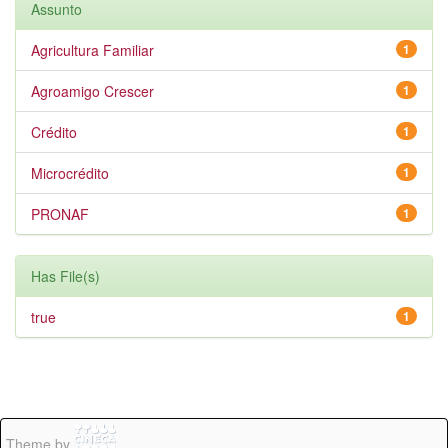
Assunto
Agricultura Familiar
1
Agroamigo Crescer
1
Crédito
1
Microcrédito
1
PRONAF
1
Has File(s)
true
1
Theme by