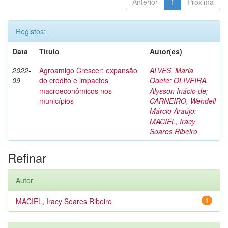
Anterior
1
Próxima
Registos:
Data
Título
Autor(es)
2022-
Agroamigo Crescer: expansão
ALVES, Maria
09
do crédito e impactos
Odete
;
OLIVEIRA,
macroeconômicos nos
Alysson Inácio de
;
municípios
CARNEIRO, Wendell
Márcio Araújo
;
MACIEL, Iracy
Soares Ribeiro
Refinar
Autor
MACIEL, Iracy Soares Ribeiro
1