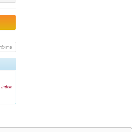
róxima
 Inácio