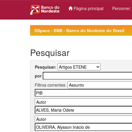
Página principal
Percorrer
Skip
navigation
DSpace - BNB - Banco do Nordeste do Brasil
Pesquisar
Pesquisar:
por
Filtros correntes: