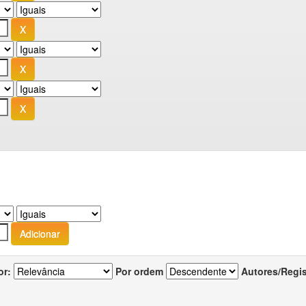
or:
Por ordem
Autores/Regi