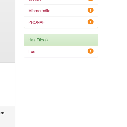
Microcrédito
1
PRONAF
1
Has File(s)
true
1
sto