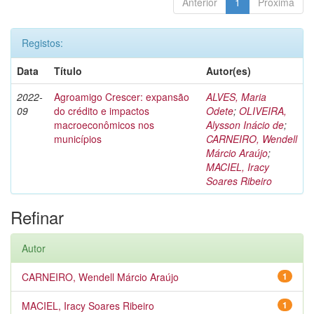
Anterior
1
Próxima
Registos:
Data
Título
Autor(es)
2022-
Agroamigo Crescer: expansão
ALVES, Maria
09
do crédito e impactos
Odete
;
OLIVEIRA,
macroeconômicos nos
Alysson Inácio de
;
municípios
CARNEIRO, Wendell
Márcio Araújo
;
MACIEL, Iracy
Soares Ribeiro
Refinar
Autor
CARNEIRO, Wendell Márcio Araújo
1
MACIEL, Iracy Soares Ribeiro
1