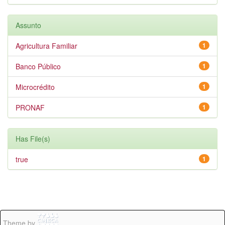
Assunto
Agricultura Familiar
1
Banco Público
1
Microcrédito
1
PRONAF
1
Has File(s)
true
1
Theme by