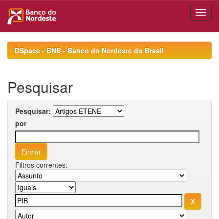
Skip
navigation
DSpace - BNB - Banco do Nordeste do Brasil
Pesquisar
Pesquisar:
por
Filtros correntes: