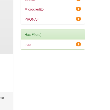
Microcrédito
1
PRONAF
1
Has File(s)
true
1
sto