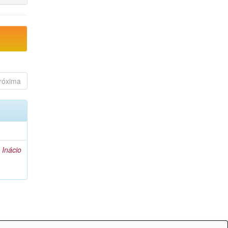
róxima
 Inácio