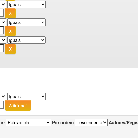
or:
Por ordem
Autores/Regi