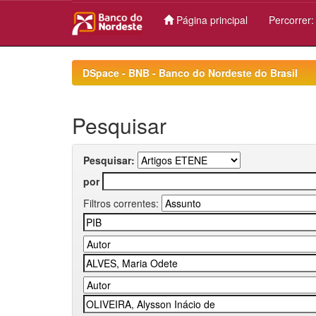
Página principal
Percorrer
Skip
navigation
DSpace - BNB - Banco do Nordeste do Brasil
Pesquisar
Pesquisar:
por
Filtros correntes: