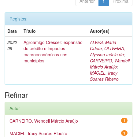
Anterior
1
Próxima
Registos:
Data
Título
Autor(es)
2022-
Agroamigo Crescer: expansão
ALVES, Maria
09
do crédito e impactos
Odete
;
OLIVEIRA,
macroeconômicos nos
Alysson Inácio de
;
municípios
CARNEIRO, Wendell
Márcio Araújo
;
MACIEL, Iracy
Soares Ribeiro
Refinar
Autor
CARNEIRO, Wendell Márcio Araújo
1
MACIEL, Iracy Soares Ribeiro
1