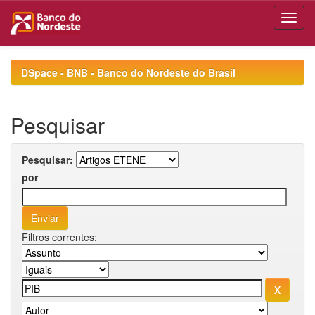
Skip
navigation
DSpace - BNB - Banco do Nordeste do Brasil
Pesquisar
Pesquisar:
por
Filtros correntes: