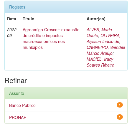
Registos:
Data
Título
Autor(es)
2022-
Agroamigo Crescer: expansão
ALVES, Maria
09
do crédito e impactos
Odete
;
OLIVEIRA,
macroeconômicos nos
Alysson Inácio de
;
municípios
CARNEIRO, Wendell
Márcio Araújo
;
MACIEL, Iracy
Soares Ribeiro
Refinar
Assunto
Banco Público
1
PRONAF
1