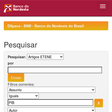
Skip
navigation
DSpace - BNB - Banco do Nordeste do Brasil
Pesquisar
Pesquisar:
por
Filtros correntes: