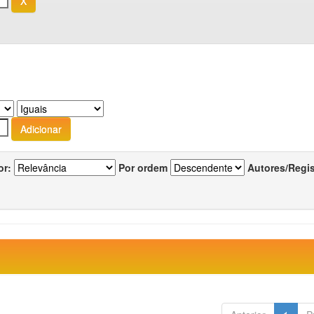
or:
Por ordem
Autores/Regi