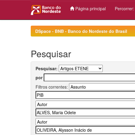
Página principal
Percorrer
Skip
navigation
DSpace - BNB - Banco do Nordeste do Brasil
Pesquisar
Pesquisar:
por
Filtros correntes: