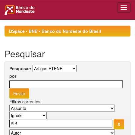
Skip
navigation
DSpace - BNB - Banco do Nordeste do Brasil
Pesquisar
Pesquisar:
por
Filtros correntes: