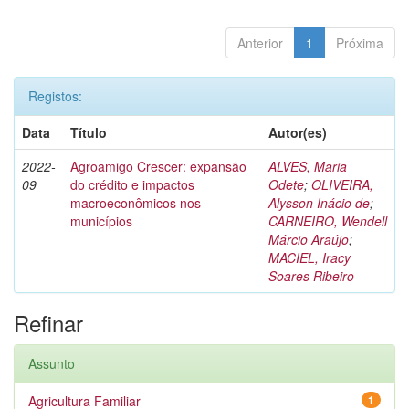
Anterior
1
Próxima
Registos:
Data
Título
Autor(es)
2022-
Agroamigo Crescer: expansão
ALVES, Maria
09
do crédito e impactos
Odete
;
OLIVEIRA,
macroeconômicos nos
Alysson Inácio de
;
municípios
CARNEIRO, Wendell
Márcio Araújo
;
MACIEL, Iracy
Soares Ribeiro
Refinar
Assunto
Agricultura Familiar
1