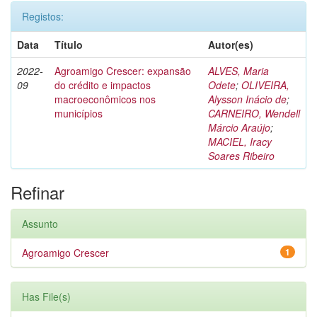
Registos:
Data
Título
Autor(es)
2022-
Agroamigo Crescer: expansão
ALVES, Maria
09
do crédito e impactos
Odete
;
OLIVEIRA,
macroeconômicos nos
Alysson Inácio de
;
municípios
CARNEIRO, Wendell
Márcio Araújo
;
MACIEL, Iracy
Soares Ribeiro
Refinar
Assunto
Agroamigo Crescer
1
Has File(s)