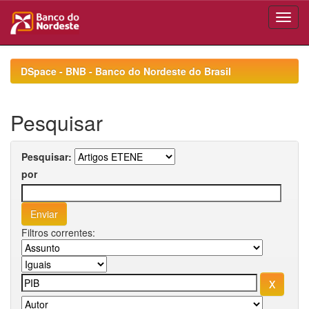
Skip
navigation
DSpace - BNB - Banco do Nordeste do Brasil
Pesquisar
Pesquisar:
por
Filtros correntes: