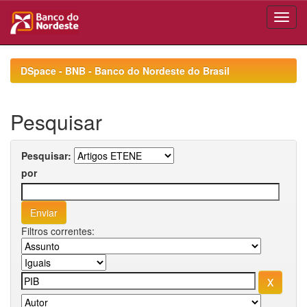
Skip
navigation
DSpace - BNB - Banco do Nordeste do Brasil
Pesquisar
Pesquisar:
por
Filtros correntes: