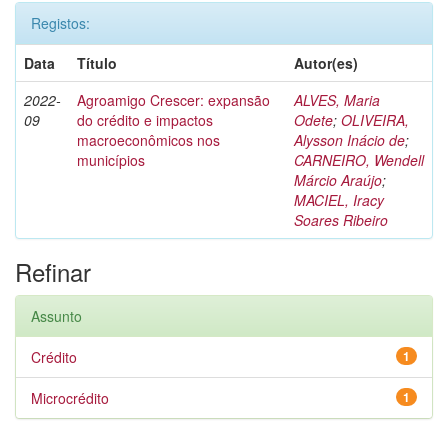
Registos:
Data
Título
Autor(es)
2022-
Agroamigo Crescer: expansão
ALVES, Maria
09
do crédito e impactos
Odete
;
OLIVEIRA,
macroeconômicos nos
Alysson Inácio de
;
municípios
CARNEIRO, Wendell
Márcio Araújo
;
MACIEL, Iracy
Soares Ribeiro
Refinar
Assunto
Crédito
1
Microcrédito
1