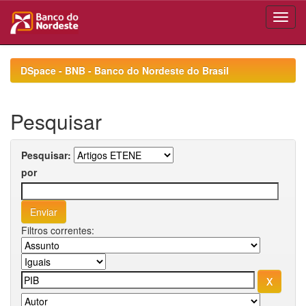
Skip
navigation
DSpace - BNB - Banco do Nordeste do Brasil
Pesquisar
Pesquisar:
por
Filtros correntes: