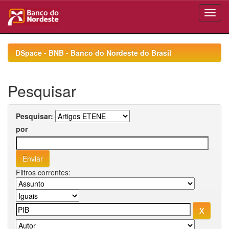
Skip
navigation
DSpace - BNB - Banco do Nordeste do Brasil
Pesquisar
Pesquisar:
por
Filtros correntes: