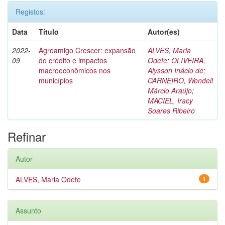
Registos:
Data
Título
Autor(es)
2022-
Agroamigo Crescer: expansão
ALVES, Maria
09
do crédito e impactos
Odete
;
OLIVEIRA,
macroeconômicos nos
Alysson Inácio de
;
municípios
CARNEIRO, Wendell
Márcio Araújo
;
MACIEL, Iracy
Soares Ribeiro
Refinar
Autor
ALVES, Maria Odete
1
Assunto