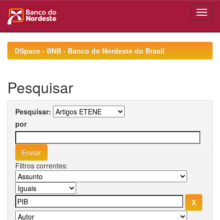
Skip
navigation
DSpace - BNB - Banco do Nordeste do Brasil
Pesquisar
Pesquisar:
por
Filtros correntes: