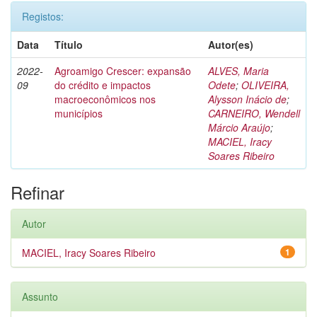
Registos:
Data
Título
Autor(es)
2022-
Agroamigo Crescer: expansão
ALVES, Maria
09
do crédito e impactos
Odete
;
OLIVEIRA,
macroeconômicos nos
Alysson Inácio de
;
municípios
CARNEIRO, Wendell
Márcio Araújo
;
MACIEL, Iracy
Soares Ribeiro
Refinar
Autor
MACIEL, Iracy Soares Ribeiro
1
Assunto