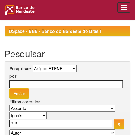
Skip
navigation
DSpace - BNB - Banco do Nordeste do Brasil
Pesquisar
Pesquisar:
por
Filtros correntes: