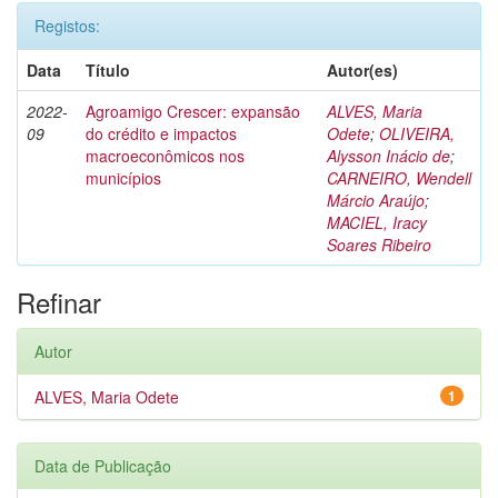
Registos:
Data
Título
Autor(es)
2022-
Agroamigo Crescer: expansão
ALVES, Maria
09
do crédito e impactos
Odete
;
OLIVEIRA,
macroeconômicos nos
Alysson Inácio de
;
municípios
CARNEIRO, Wendell
Márcio Araújo
;
MACIEL, Iracy
Soares Ribeiro
Refinar
Autor
ALVES, Maria Odete
1
Data de Publicação