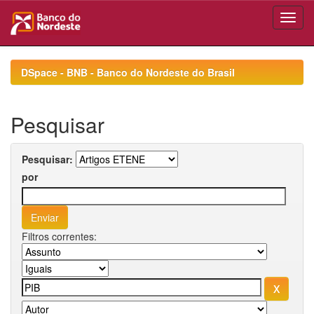
Skip
navigation
DSpace - BNB - Banco do Nordeste do Brasil
Pesquisar
Pesquisar:
por
Filtros correntes: